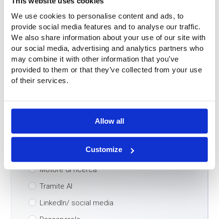
This website uses cookies
Nome
*
We use cookies to personalise content and ads, to
provide social media features and to analyse our traffic.
We also share information about your use of our site with
Telefono
*
our social media, advertising and analytics partners who
may combine it with other information that you’ve
provided to them or that they’ve collected from your use
of their services.
Email
*
Paese
*
Allow all
Customize
Come ha trovato la nostra azienda?
*
Motore di ricerca
Tramite AI
LinkedIn/ social media