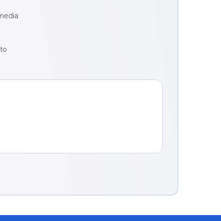
 media
oto