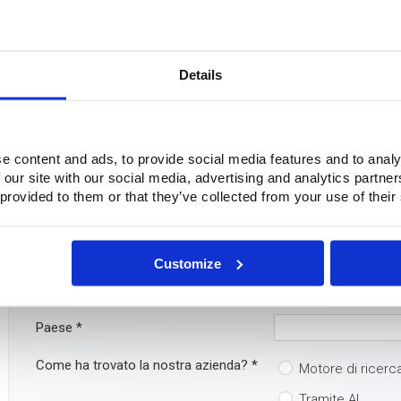
Questo video è bloccato perché non hai accettato i cookie di m
Domande?
Details
Avete domande o volete maggiori informazioni? Non esitate a co
Ma è ancora più facile: compilate direttamente il modulo di conta
e content and ads, to provide social media features and to analy
Azienda
 our site with our social media, advertising and analytics partn
 provided to them or that they’ve collected from your use of their
Nome
*
Telefono
*
Customize
Email
*
Paese
*
Come ha trovato la nostra azienda?
*
Motore di ricerc
Tramite AI