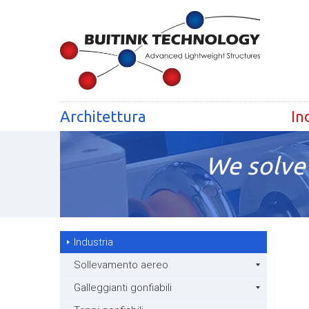
Architettura
In
We solve 
Industria
Sollevamento aereo
Galleggianti gonfiabili