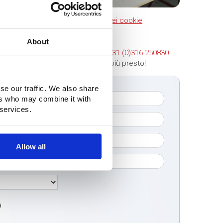
arketing.
Modifica le preferenze dei cookie
About
ntattarci. Chiamateci al numero
+31 (0)316-250830
.
tto qui sotto. Vi contatteremo al più presto!
se our traffic. We also share
ers who may combine it with
 services.
Allow all
a