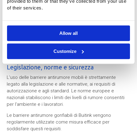
provided to them or that they’ve collected from your use
installazioni industriali temporanee
of their services.
attività logistiche (carico e scarico)
eventi e festival
Una panoramica per settore e situazione pratica è
Allow all
disponibile alla pagina:
Applicazioni per settore
Customize
Legislazione, norme e sicurezza
L'uso delle barriere antirumore mobili è strettamente
legato alla legislazione e alle normative, ai requisiti di
autorizzazione e agli standard. Le norme europee e
nazionali stabiliscono i limiti dei livelli di rumore consentiti
per l'ambiente e i lavoratori.
Le barriere antirumore gonfiabili di Buitink vengono
regolarmente utilizzate come misura efficace per
soddisfare questi requisiti.