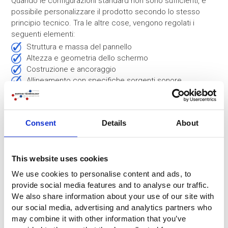
Quando le configurazioni standard non sono sufficienti, è
possibile personalizzare il prodotto secondo lo stesso
principio tecnico. Tra le altre cose, vengono regolati i
seguenti elementi:
struttura e massa del pannello
altezza e geometria dello schermo
costruzione e ancoraggio
allineamento con specifiche sorgenti sonore
Ulteriori informazioni su questo argomento sono disponibili
alla pagina:
Consent
Details
About
Barriere antirumore personalizzate
This website uses cookies
Applicazioni tipiche
We use cookies to personalise content and ads, to
Le barriere antirumore gonfiabili mobili vengono utilizzate in
provide social media features and to analyse our traffic.
una varietà di situazioni in cui è necessaria una riduzione
We also share information about your use of our site with
temporanea del rumore, come ad esempio:
our social media, advertising and analytics partners who
progetti di costruzione e infrastrutture
may combine it with other information that you’ve
lavori stradali e ferroviari