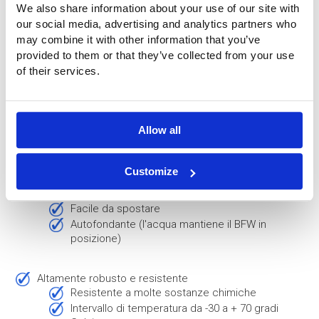
We also share information about your use of our site with
our social media, advertising and analytics partners who
Può trattarsi di aree urbane, di zone remote, di catene
may combine it with other information that you’ve
montuose e persino di foreste; basta un piccolo fiume, un
provided to them or that they’ve collected from your use
torrente o un ruscello per creare una riserva d'acqua
of their services.
adatta a prelevare l'acqua antincendio e a combattere un
incendio.
Per quanto riguarda la creazione di una riserva d'acqua
antincendio, la nostra barriera idrica flessibile presenta i
Allow all
seguenti vantaggi:
Installazione e messa in servizio molto rapide
Customize
non è necessaria alcuna attrezzatura
modulare e leggero
facile da spostare
autofondante (l'acqua mantiene il BFW in
posizione)
altamente robusto e resistente
resistente a molte sostanze chimiche
intervallo di temperatura da -30 a + 70 gradi