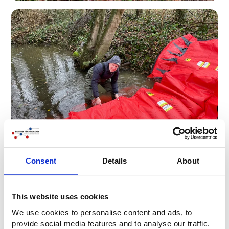
Consent
Details
About
Creazione di un serbatoio per l'acqua
antincendio
Con una diga d'acqua flessibile di Buitink Technology, è
This website uses cookies
possibile creare un'enorme riserva d'acqua di spegnimento
We use cookies to personalise content and ads, to
alla velocità della luce, ovunque vi siano fonti d'acqua
provide social media features and to analyse our traffic.
naturali.