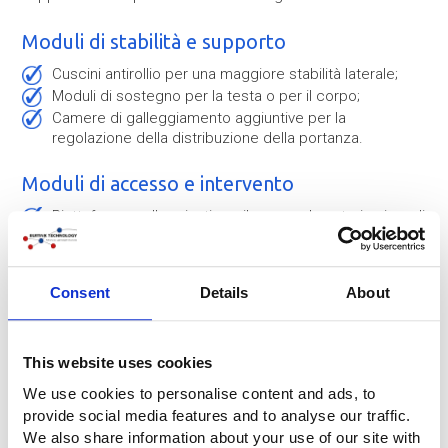
Moduli di stabilità e supporto
Cuscini antirollio per una maggiore stabilità laterale;
Moduli di sostegno per la testa o per il corpo;
Camere di galleggiamento aggiuntive per la
regolazione della distribuzione della portanza.
Moduli di accesso e intervento
Piattaforme galleggianti per il personale veterinario o di
soccorso;
Pontoni di accesso o piattaforme di lavoro;
Posizioni di intervento più sicure intorno all'animale o
Consent
Details
About
all'oggetto da soccorrere.
Moduli di gestione e controllo
This website uses cookies
Punti di traino personalizzati;
We use cookies to personalise content and ads, to
Disposizioni di movimentazione e posizionamento;
provide social media features and to analyse our traffic.
Schemi di gonfiaggio e controllo specifici per il
We also share information about your use of our site with
progetto.