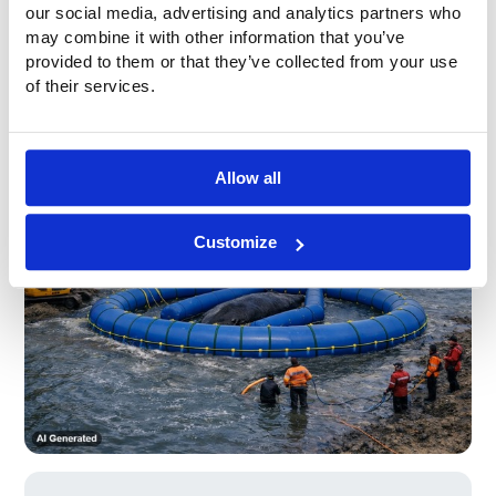
our social media, advertising and analytics partners who
Poiché Buitink Technology sviluppa questi sistemi come
may combine it with other information that you’ve
strutture gonfiabili su misura, il progetto può essere
provided to them or that they’ve collected from your use
adattato alle dimensioni della balena, all'oggetto da
of their services.
sostenere, alle condizioni idriche locali e al metodo
operativo.
Allow all
Customize