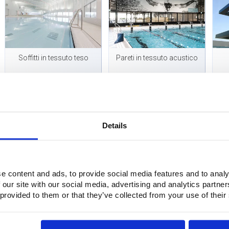
Soffitti in tessuto teso
Pareti in tessuto acustico
Avete una domanda o volete ricever
Details
Basta compilare il nostro mo
Modulo di cont
e content and ads, to provide social media features and to analy
 our site with our social media, advertising and analytics partn
 provided to them or that they’ve collected from your use of their
Domande?
Avete domande o volete maggiori informazioni? Non esitate a co