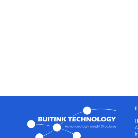
E
A
I