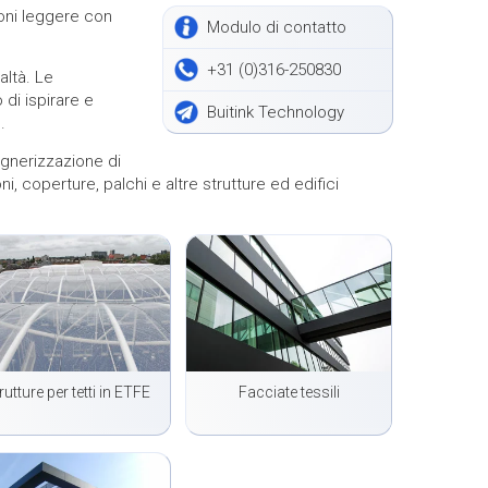
ioni leggere con
Modulo di contatto
+31 (0)316-250830
altà. Le
di ispirare e
Buitink Technology
.
egnerizzazione di
, coperture, palchi e altre strutture ed edifici
rutture per tetti in ETFE
Facciate tessili