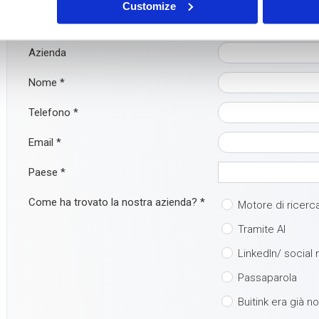
Ma è ancora più facile: compilate direttamente il modulo di conta
Customize
Azienda
Nome
*
Telefono
*
Email
*
Paese
*
Come ha trovato la nostra azienda?
*
Motore di ricerc
Tramite AI
LinkedIn/ social
Passaparola
Buitink era già n