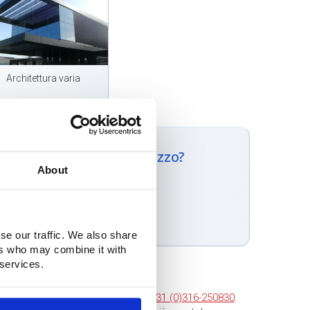
Architettura varia
e un'indicazione di prezzo?
About
dulo di contatto:
atto
se our traffic. We also share
ers who may combine it with
 services.
ntattarci. Chiamateci al numero
+31 (0)316-250830
.