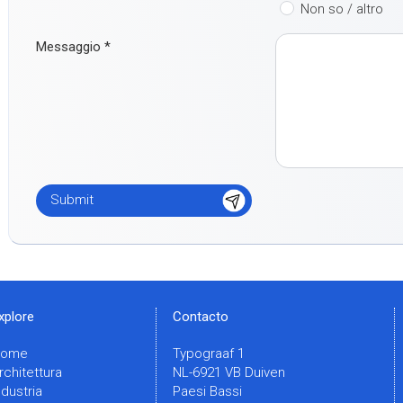
Non so / altro
Messaggio
*
xplore
Contacto
Home
Typograaf 1
rchitettura
NL-6921 VB Duiven
ndustria
Paesi Bassi