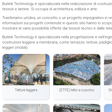
Buitink Technology è specializzata nella realizzazione di costruz
tessuti e lamine. Si occupa di architettura, edilizia e arte.
Trasferiamo un'idea, un concetto o un progetto impegnativo in re
informazioni sui progetti contenute in questo sito hanno lo scopo 
mostrare le varie possibilità offerte dai tessuti tecnici e dalle tele
Buitink Technology è specializzata nella progettazione e nell'ing
costruzioni leggere a membrana, come terrazze, tettoie, padiglioni
leggeri (mobili).
Tettoie leggere
(ETFE) tetto a cuscino
St