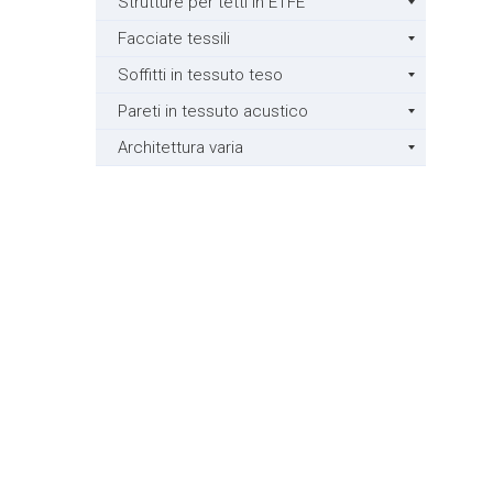
Strutture per tetti in ETFE
Facciate tessili
Soffitti in tessuto teso
Pareti in tessuto acustico
Architettura varia