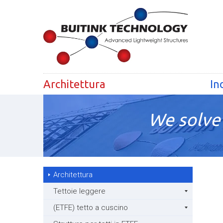
Architettura
In
We solve 
Architettura
Tettoie leggere
(ETFE) tetto a cuscino