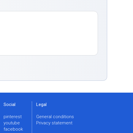
Social
Legal
pinterest
General conditions
youtube
Privacy statement
facebook