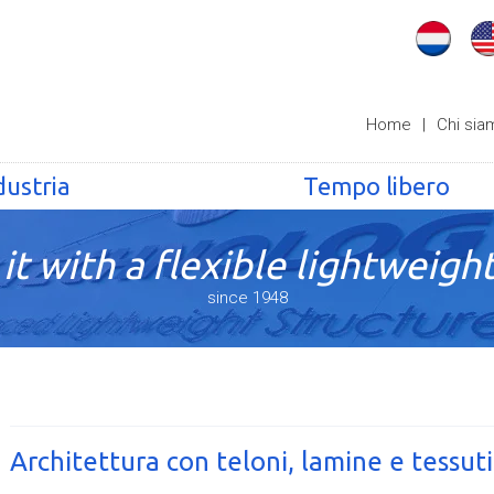
Home
|
Chi sia
dustria
Tempo libero
it with a flexible lightweight
since 1948
Architettura con teloni, lamine e tessuti