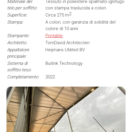
Materiale del
Tessuto in poliestere spalmato ignifugo
telo per soffitto:
con stampa traslucida a colori.
2
Superficie:
Circa 275 m
Stampa:
A colori, con garanzia di solidità del
colore di 10 anni
Stampante:
Printable
Architetto:
TomDavid Architecten
Appaltatore
Heijmans Utiliteit BV
principale:
Sistema di
Buitink Technology
soffitto teso:
Completamento:
2022