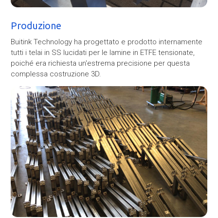
Produzione
Buitink Technology ha progettato e prodotto internamente
tutti i telai in SS lucidati per le lamine in ETFE tensionate,
poiché era richiesta un'estrema precisione per questa
complessa costruzione 3D.