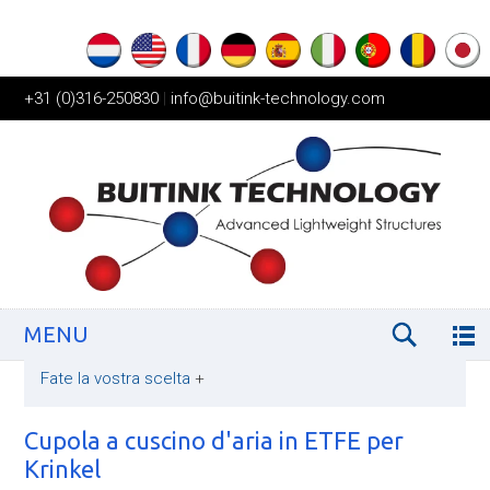
+31 (0)316-250830
|
info@buitink-technology.com
MENU
Fate la vostra scelta
+
Cupola a cuscino d'aria in ETFE per
Krinkel