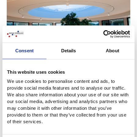
Consent
Details
About
This website uses cookies
Dati del progetto Cupola in ETFE
We use cookies to personalise content and ads, to
Dimensioni:
Diametro 7 metri
provide social media features and to analyse our traffic.
Materiale:
Foglio ETFE, 4 strati (3 camere d'aria)
We also share information about your use of our site with
Stampa:
1 strato con motivo a punti, copertura
our social media, advertising and analytics partners who
del 65%.
may combine it with other information that you’ve
Valore g:
0,36
provided to them or that they’ve collected from your use
W/m2
of their services.
Valore U:
1,6
K
Cliente:
Krinkels BV
Appaltatore
Winters Bouw & Ontwikkeling