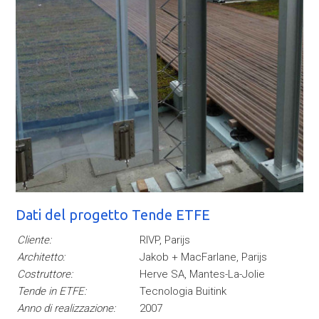
Dati del progetto Tende ETFE
Cliente:
RIVP, Parijs
Architetto:
Jakob + MacFarlane, Parijs
Costruttore:
Herve SA, Mantes-La-Jolie
Tende in ETFE:
Tecnologia Buitink
Anno di realizzazione:
2007