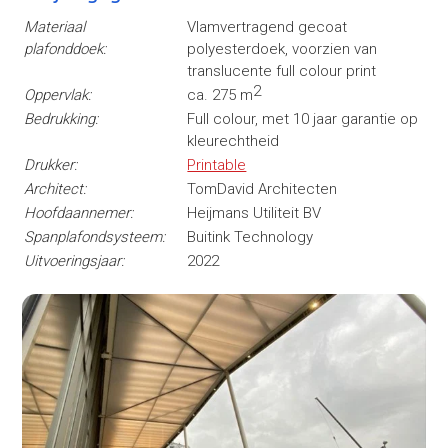
Materiaal
Vlamvertragend gecoat
plafonddoek:
polyesterdoek, voorzien van
translucente full colour print
2
Oppervlak:
ca. 275 m
Bedrukking:
Full colour, met 10 jaar garantie op
kleurechtheid
Drukker:
Printable
Architect:
TomDavid Architecten
Hoofdaannemer:
Heijmans Utiliteit BV
Spanplafondsysteem:
Buitink Technology
Uitvoeringsjaar:
2022