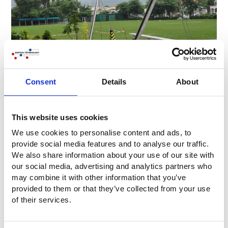
Consent
Details
About
Domande?
This website uses cookies
Avete domande o volete maggiori informazioni? Non
We use cookies to personalise content and ads, to
esitate a contattarci. Chiamateci al numero
provide social media features and to analyse our traffic.
+31 (0)316-250830
. Ma è ancora più facile: compilate
We also share information about your use of our site with
direttamente il modulo di contatto qui sotto. Vi
our social media, advertising and analytics partners who
contatteremo al più presto!
may combine it with other information that you’ve
provided to them or that they’ve collected from your use
of their services.
Azienda