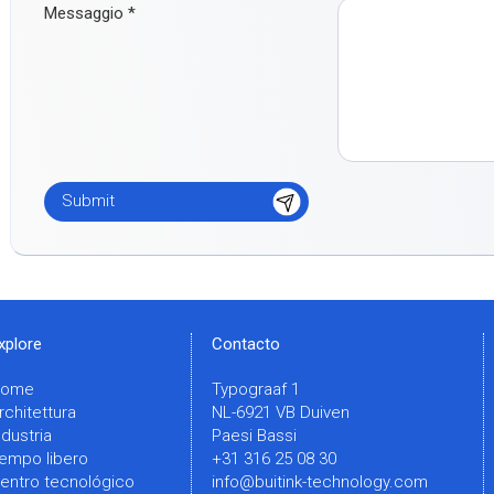
Messaggio
*
xplore
Contacto
Home
Typograaf 1
rchitettura
NL-6921 VB Duiven
ndustria
Paesi Bassi
empo libero
+31 316 25 08 30
entro tecnológico
info@buitink-technology.com