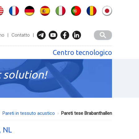
mo
|
Contatto
|
Centro tecnologico
 solution!
Pareti in tessuto acustico
Pareti tese Brabanthallen
, NL