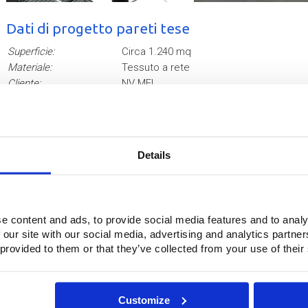
Dati di progetto pareti tese
Superficie:
Circa 1.240 mq
Materiale:
Tessuto a rete
Cliente:
NV MEI
Appaltatore principale
:
Bouwbedrijf Van Schijndel BV
Pareti tese:
Tecnologia Buitink
Anno di realizzazione:
2017
Details
6
7
e content and ads, to provide social media features and to analy
 our site with our social media, advertising and analytics partn
 provided to them or that they’ve collected from your use of their
Customize