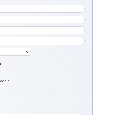
a
 media
oto