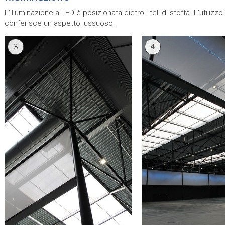
L'illuminazione a LED è posizionata dietro i teli di stoffa. L'utiliz
conferisce un aspetto lussuoso.
3
4