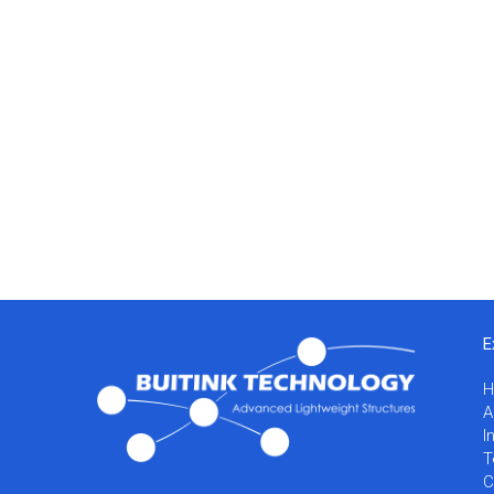
E
A
I
T
C