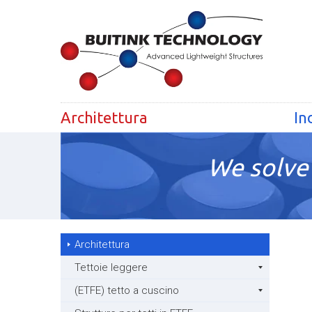
Architettura
In
We solve 
Architettura
Tettoie leggere
(ETFE) tetto a cuscino