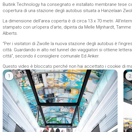
Buitink Technology ha consegnato e installato membrane tese c
copertura di una stazione degli autobus situata a Hanzelaan Zwol
La dimensione dell'area coperta è di circa 13 x 70 metri. All'interno
stampato con un'opera d'arte, dipinta da Melle Mijnhardt, Tamme
Alberts.
"Per i visitatori di Zwolle la nuova stazione degli autobus è l'ingre
città. Guardando in alto nel tunnel dei viaggiatori si ottiene
letter
città", secondo il consigliere comunale Ed Anker.
Questo video è bloccato perché non hai accettato i cookie di m
1
2