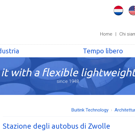
Home
|
Chi sia
dustria
Tempo libero
it with a flexible lightweight
since 1948
Buitink Technology
Architettu
Stazione degli autobus di Zwolle