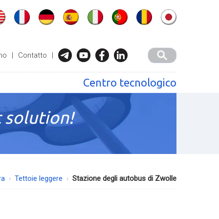
mo
|
Contatto
|
Centro tecnologico
 solution!
ra
Tettoie leggere
Stazione degli autobus di Zwolle