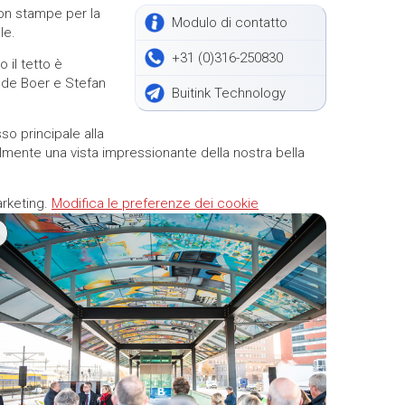
on stampe per la
Modulo di contatto
le.
+31 (0)316-250830
 il tetto è
 de Boer e Stefan
Buitink Technology
sso principale alla
almente
una vista impressionante della nostra bella
arketing.
Modifica le preferenze dei cookie