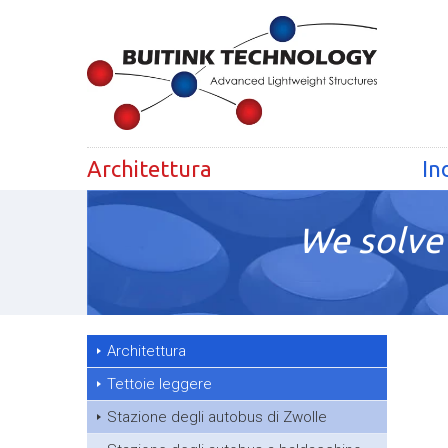
Architettura
In
We solve 
Architettura
Tettoie leggere
Stazione degli autobus di Zwolle