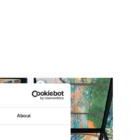
8
About