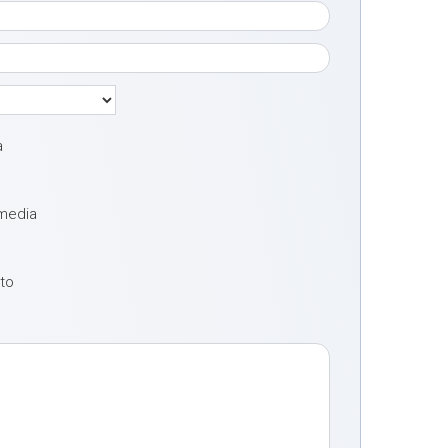
a
 media
oto