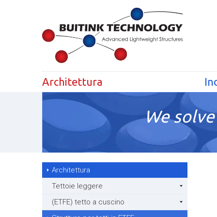
Architettura
In
We solve 
Architettura
Tettoie leggere
(ETFE) tetto a cuscino