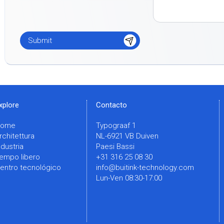
xplore
Contacto
Home
Typograaf 1
rchitettura
NL-6921 VB Duiven
ndustria
Paesi Bassi
empo libero
+31 316 25 08 30
entro tecnológico
info@buitink-technology.com
Lun-Ven 08:30-17:00