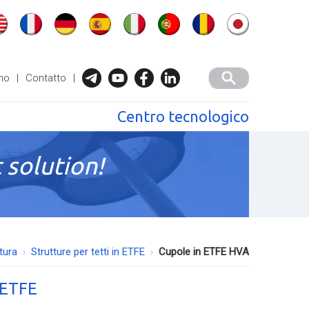
mo
|
Contatto
|
Centro tecnologico
 solution!
tura
Strutture per tetti in ETFE
Cupole in ETFE HVA
i ETFE