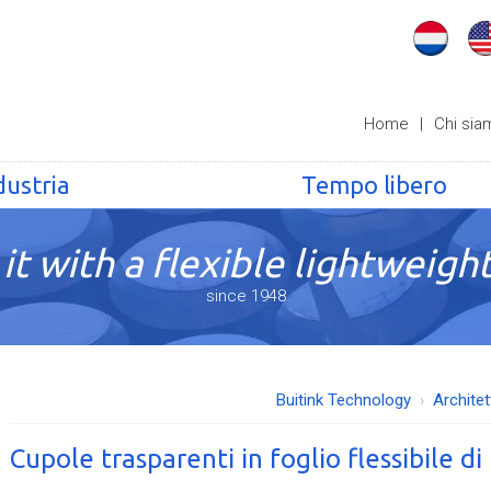
Home
|
Chi sia
dustria
Tempo libero
it with a flexible lightweight
since 1948
Buitink Technology
Architet
Cupole trasparenti in foglio flessibile d