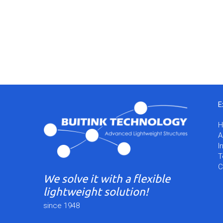
E
A
I
T
C
We solve it with a flexible
lightweight solution!
since 1948