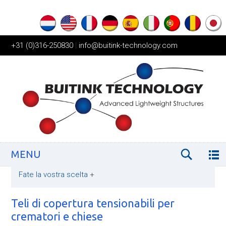
+31 (0)316-250830
|
info@buitink-technology.com
MENU
Fate la vostra scelta
+
Teli di copertura tensionabili per
crematori e chiese