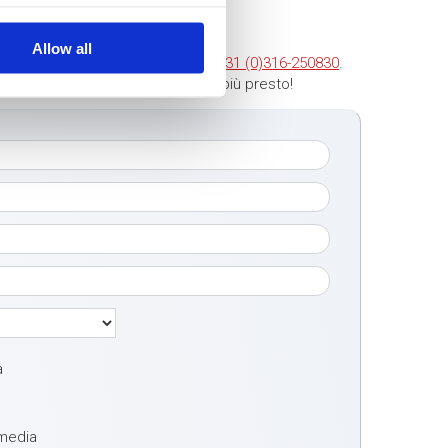
Allow all
ntattarci. Chiamateci al numero
+31 (0)316-250830
.
tto qui sotto. Vi contatteremo al più presto!
a
 media