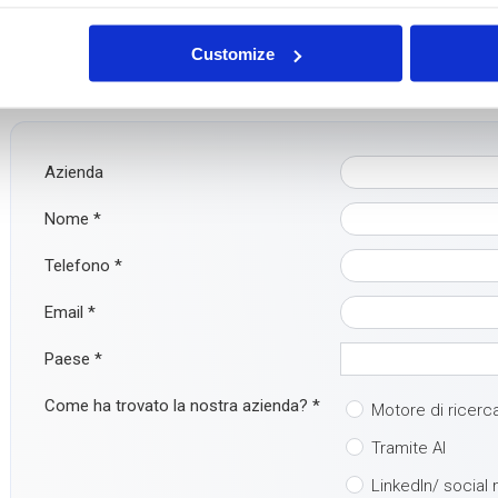
Domande?
Customize
Avete domande o volete maggiori informazioni? Non esitate a co
Ma è ancora più facile: compilate direttamente il modulo di conta
Azienda
Nome
*
Telefono
*
Email
*
Paese
*
Come ha trovato la nostra azienda?
*
Motore di ricerc
Tramite AI
LinkedIn/ social