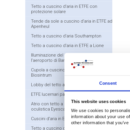
Tetto a cuscino d'aria in ETFE con
protezione solare
Tende da sole a cuscino d'aria in ETFE ad
Apenheul
Tetto a cuscino d'aria Southampton
Tetto a cuscino d'aria in ETFE a Lione
Illuminazione del tetto in ETFE per
l'aeroporto di Barajas
Cupola a cuscino d'aria in ETFE
Biosintrum
Consent
Lobby del tetto a cuscino d'aria in ETFE
ETFE lucernari passerella Bisonspoor
This website uses cookies
Atrio con tetto a cuscino d'aria Clinica
oculistica Eyescan
We use cookies to personalis
information about your use of
Cuscini d'aria in ETFE Acquapark
other information that you’ve
Tetto a cuscino d'aria Zona college