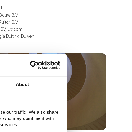
TFE
 Bouw B.V.
uiter B.V.
BV, Utrecht
ia Buitink, Duiven
About
se our traffic. We also share
ers who may combine it with
 services.