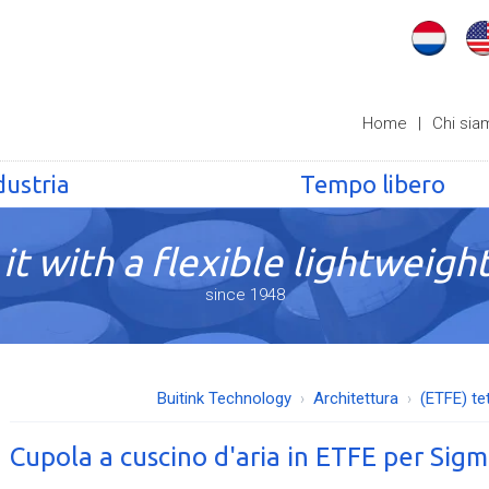
Home
|
Chi sia
dustria
Tempo libero
it with a flexible lightweight
since 1948
Buitink Technology
Architettura
(ETFE) te
Cupola a cuscino d'aria in ETFE per Sig