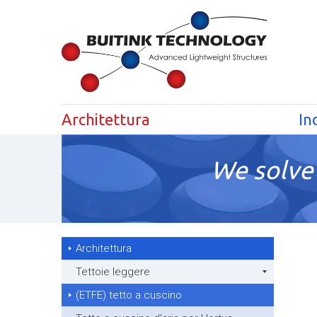
Architettura
In
We solve 
Architettura
Tettoie leggere
(ETFE) tetto a cuscino