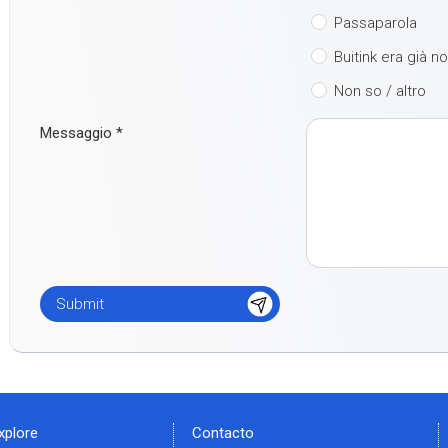
Passaparola
Buitink era già n
Non so / altro
Messaggio
*
xplore
Contacto