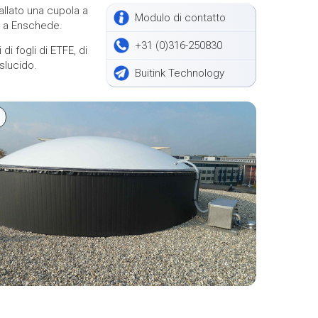
allato una cupola a
Modulo di contatto
ax a Enschede.
+31 (0)316-250830
di fogli di ETFE, di
aslucido.
Buitink Technology