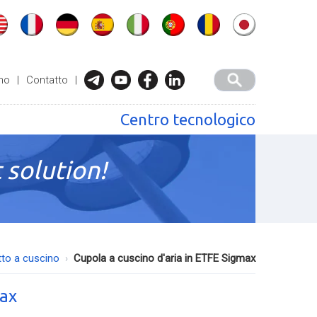
mo
|
Contatto
|
Centro tecnologico
 solution!
tto a cuscino
Cupola a cuscino d'aria in ETFE Sigmax
max