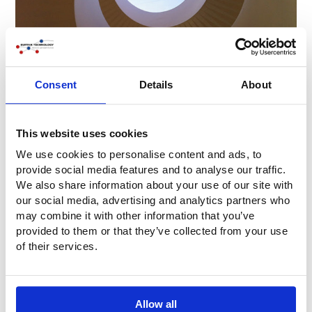
Consent
Details
About
This website uses cookies
Vragen?
We use cookies to personalise content and ads, to
Heb je vragen of wil je meer informatie? Neem gerust
provide social media features and to analyse our traffic.
contact met ons op. Bel ons op
+31 (0)316-250830
. Maar
We also share information about your use of our site with
nog makkelijker: vul direct het onderstaande
our social media, advertising and analytics partners who
contactformulier in. Wij nemen dan zo snel mogelijk
may combine it with other information that you’ve
contact met je op!
provided to them or that they’ve collected from your use
of their services.
Organisatie
Allow all