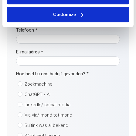
Contactpersoon
*
Customize
Telefoon
*
E-mailadres
*
Hoe heeft u ons bedrijf gevonden?
*
Zoekmachine
ChatGPT / AI
LinkedIn/ social media
Via via/ mond-tot-mond
Buitink was al bekend
Weet niet/ overig