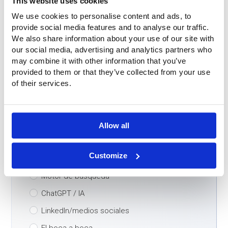
This website uses cookies
Nombre
*
We use cookies to personalise content and ads, to
provide social media features and to analyse our traffic.
We also share information about your use of our site with
Teléfono
*
our social media, advertising and analytics partners who
may combine it with other information that you’ve
provided to them or that they’ve collected from your use
of their services.
Correo electrónico
*
País
*
Allow all
Customize
¿Cómo encontró nuestra empresa?
*
Motor de búsqueda
ChatGPT / IA
LinkedIn/medios sociales
El boca a boca