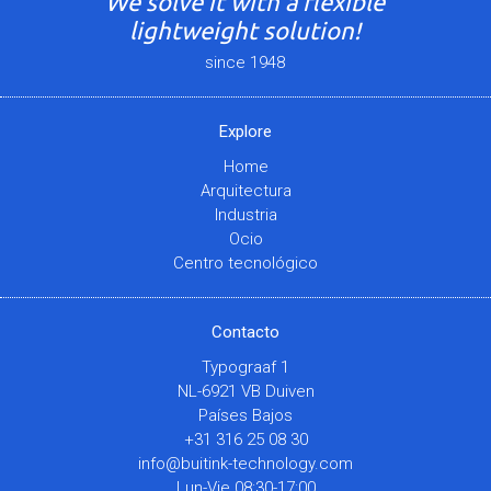
We solve it with a flexible
lightweight solution!
since 1948
Explore
Home
Arquitectura
Industria
Ocio
Centro tecnológico
Contacto
Typograaf 1
NL-6921 VB Duiven
Países Bajos
+31 316 25 08 30
info@buitink-technology.com
Lun-Vie 08:30-17:00