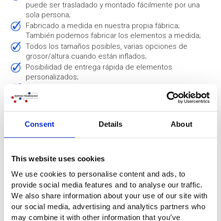
puede ser trasladado y montado fácilmente por una
sola persona;
Fabricado a medida en nuestra propia fábrica;
También podemos fabricar los elementos a medida;
Todos los tamaños posibles, varias opciones de
grosor/altura cuando están inflados;
Posibilidad de entrega rápida de elementos
personalizados;
El material del que está hecho el sellador de fachada
hinchable es flexible, lo que lo hace relativamente
seguro y evita así daños en caso de impacto entre la
fachada y el andamio, por ejemplo;
Consent
Details
About
Resistente a todas las condiciones meteorológicas,
no se corroe;
Rápido y fácil de montar y desmontar.
This website uses cookies
We use cookies to personalise content and ads, to
provide social media features and to analyse our traffic.
We also share information about your use of our site with
our social media, advertising and analytics partners who
may combine it with other information that you’ve