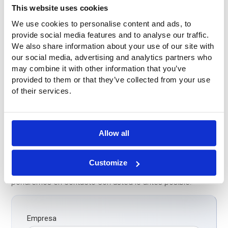
This website uses cookies
We use cookies to personalise content and ads, to
provide social media features and to analyse our traffic.
We also share information about your use of our site with
our social media, advertising and analytics partners who
may combine it with other information that you’ve
provided to them or that they’ve collected from your use
of their services.
¿Preguntas?
Allow all
¿Tiene alguna pregunta o desea más información? No
dude en ponerse en contacto con nosotros. Llámenos al
+31 (0)316-250830
. Pero aún más fácil: rellene
Customize
directamente el siguiente formulario de contacto. Nos
pondremos en contacto con usted lo antes posible.
Empresa