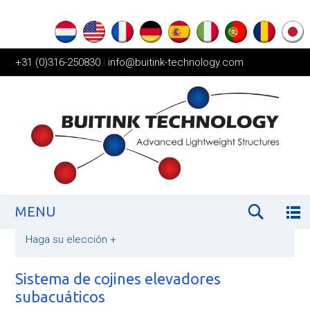
+31 (0)316-250830
|
info@buitink-technology.com
MENU
Haga su elección
+
Sistema de cojines elevadores
subacuáticos