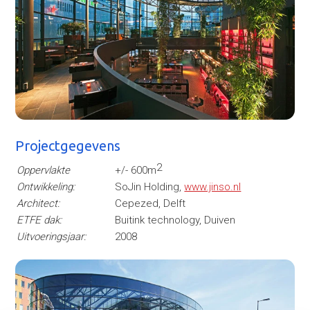
Projectgegevens
2
Oppervlakte
+/- 600m
Ontwikkeling:
SoJin Holding,
www.jinso.nl
Architect:
Cepezed, Delft
ETFE dak:
Buitink technology, Duiven
Uitvoeringsjaar:
2008