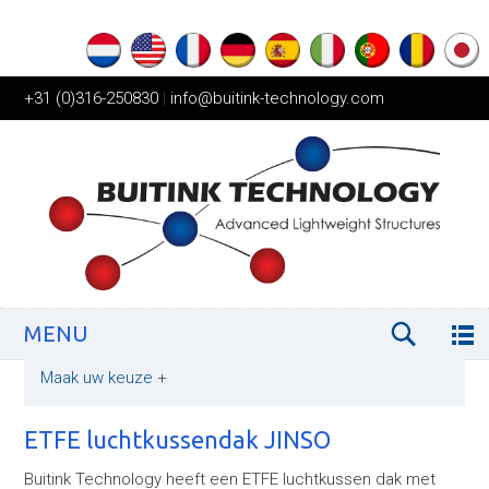
+31 (0)316-250830
|
info@buitink-technology.com
MENU
Maak uw keuze
+
ETFE luchtkussendak JINSO
Buitink Technology heeft een ETFE luchtkussen dak met