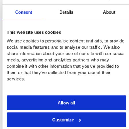
Droogloop komt dan bij u aan als volledig compleet
Consent
Details
About
bouwpakket, klaar voor montage!
De montage van de droogloop is eenvoudig. Wij leveren
een montagehandleiding mee, die u stapsgewijs kunt
This website uses cookies
volgen. Binnen Europa kunnen wij de supervisie of de
We use cookies to personalise content and ads, to provide
gehele de montage verzorgen, daarbuiten kunnen wij voor
social media features and to analyse our traffic. We also
supervisie/ begeleiding zorgen indien dit gewenst is.
share information about your use of our site with our social
Hieronder ziet u afbeelding en filmpjes die een goed beeld
media, advertising and analytics partners who may
laten zien van de muurankers en -beugels en de montage
combine it with other information that you’ve provided to
van de Droogloop.
them or that they’ve collected from your use of their
services.
Deze video wordt geblokkeerd omdat u geen
marketingcookies heeft geaccepteerd.
Cookievoorkeuren aanpassen
Allow all
Customize