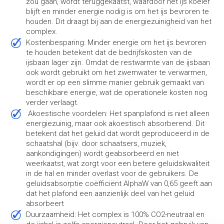
zou gaan, wordt teruggekaatst, waardoor het ijs koeler
blijft en minder energie nodig is om het ijs bevroren te
houden. Dit draagt bij aan de energiezuinigheid van het
complex.
Kostenbesparing: Minder energie om het ijs bevroren
te houden betekent dat de bedrijfskosten van de
ijsbaan lager zijn. Omdat de restwarmte van de ijsbaan
ook wordt gebruikt om het zwemwater te verwarmen,
wordt er op een slimme manier gebruik gemaakt van
beschikbare energie, wat de operationele kosten nog
verder verlaagt.
Akoestische voordelen: Het spanplafond is niet alleen
energiezuinig, maar ook akoestisch absorberend. Dit
betekent dat het geluid dat wordt geproduceerd in de
schaatshal (bijv. door schaatsers, muziek,
aankondigingen) wordt geabsorbeerd en niet
weerkaatst, wat zorgt voor een betere geluidskwaliteit
in de hal en minder overlast voor de gebruikers. De
geluidsabsorptie coëfficiënt AlphaW van 0,65 geeft aan
dat het plafond een aanzienlijk deel van het geluid
absorbeert
Duurzaamheid: Het complex is 100% CO2-neutraal en