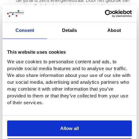
de ijshal is zelfs energieneutraal. Door het gebruik van
een LowE plafond, in combinatie met andere
duurzame technologieën zoals zonnepanelen, draagt
dit bij aan de algehele duurzaamheid van het gebouw,
wat past bij de bredere doelstellingen voor
Consent
Details
About
duurzaamheid in Nederland.
This website uses cookies
We use cookies to personalise content and ads, to
provide social media features and to analyse our traffic.
We also share information about your use of our site with
our social media, advertising and analytics partners who
may combine it with other information that you’ve
provided to them or that they’ve collected from your use
of their services.
Allow all