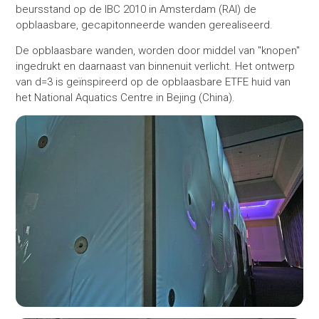
beursstand op de IBC 2010 in Amsterdam (RAI) de
opblaasbare, gecapitonneerde wanden gerealiseerd.
De opblaasbare wanden, worden door middel van "knopen"
ingedrukt en daarnaast van binnenuit verlicht. Het ontwerp
van d=3 is geïnspireerd op de opblaasbare ETFE huid van
het National Aquatics Centre in Bejing (China).