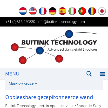
+31 (0)316-250830
|
info@buitink-technology.com
MENU
Maak uw keuze
+
Opblaasbare gecapitonneerde wand
Buitink Technology heeft in opdracht van d=3 voor de Sony