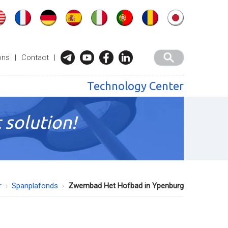
ons
|
Contact
|
Technology Center
 solution!
r
Spanplafonds
Zwembad Het Hofbad in Ypenburg