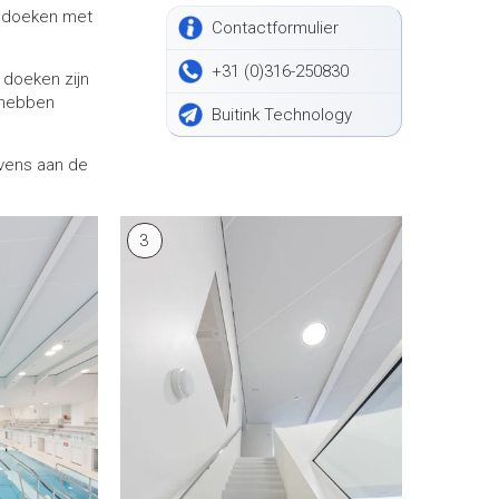
nddoeken met
Contactformulier
+31 (0)316-250830
e doeken zijn
 hebben
Buitink Technology
vens aan de
3