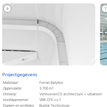
6
7
Projectgegevens
Materiaal:
Ferrari Batyline
Oppervlakte:
3.700 m²
Ontwerp:
VenhoevenCS architecture + urbanism
Hoofdaannemer:
VBK-CFE v.o.f.
Doeken en profielen:
Buitink Technology