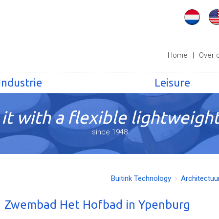
Home
|
Over 
Industrie
Leisure
it with a flexible lightweight
since 1948
Buitink Technology
Architectuu
Zwembad Het Hofbad in Ypenburg