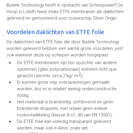
Buitink Technology heeft in opdracht van Scheepswerf De
Hoop in Lobith twee stuks ETFE membranen als daklichten
geleverd en gemonteerd voor cruiseschip Silver Origin.
Voordelen daklichten van ETFE folie
De daklichten van ETFE folie die door Buitink Technology
worden geleverd hebben een aantal grote voordelen, juist
ook wanneer deze op schepen worden toegepast:
De ETFE membranen zijn ten opzichte van andere
systemen (glas, polycarbonaat) extreem licht qua
2
gewicht (slechts circa 2 kg/ m
);
Er kunnen grote vrije overspanningen gemaakt
worden, dus er is relatief weinig onderconstructie
nodig;
Het materiaal is brandveilig: zelfdovend en geen
brandende druppels, met vrijwel geen enkele
rookontwikkeling (klasse B-s1, d0 van EN 13501);
De ETFE folie kan volledig transparant geleverd
worden, maar ook in kleur, zoals wit;