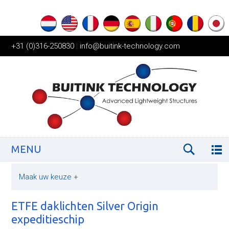
+31 (0)316-250830
|
info@buitink-technology.com
MENU
Maak uw keuze
+
ETFE daklichten Silver Origin
expeditieschip