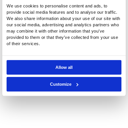
We use cookies to personalise content and ads, to
provide social media features and to analyse our traffic.
We also share information about your use of our site with
our social media, advertising and analytics partners who
may combine it with other information that you’ve
Spanplafonds voor dit schip
provided to them or that they’ve collected from your use
of their services.
Naast deze 2 daklichten van ETFE folie heeft Buitink
Technology de spanplafonds geleverd en gemonteerd
voor dit cruiseschip.
Allow all
spanplafonds Silver Origin
Customize
Locatie schip