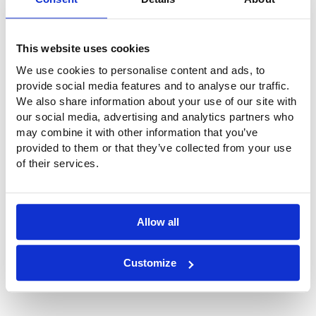
La superficie total de las membranas de ETFE es de unos
2
600 m
.
This website uses cookies
Detalles del proyecto Revestimiento de
We use cookies to personalise content and ads, to
tejados y paredes
provide social media features and to analyse our traffic.
We also share information about your use of our site with
Material:
Película de ETFE, transparente
our social media, advertising and analytics partners who
2
Superficie
600 m
, 39 paneles
may combine it with other information that you’ve
Cliente:
Ayuntamiento de Pau
provided to them or that they’ve collected from your use
Arquitecto:
Ameller Dubois, París
of their services.
Membranas de
Buitink Technology | Highpoint
ETFE:
Structures
Año de ejecución:
2018/ 2019
Allow all
Ubicación
Customize
64000 Rue d'Orléan, 64000 Pau, Francia