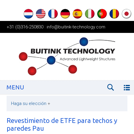
+31 (0)316-250830
|
info@buitink-technology.com
MENU
Haga su elección
+
Revestimiento de ETFE para techos y
paredes Pau