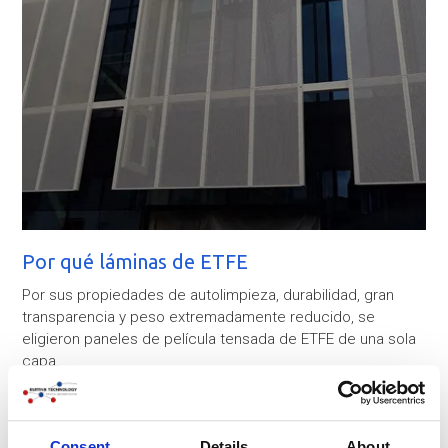
Por qué láminas de ETFE
Por sus propiedades de autolimpieza, durabilidad, gran
transparencia y peso extremadamente reducido, se
eligieron paneles de película tensada de ETFE de una sola
capa.
Para absorber la succión del viento y la nieve, las
membranas de ETFE están equipadas con sistemas de
cables de acero inoxidable.
Consent
Details
About