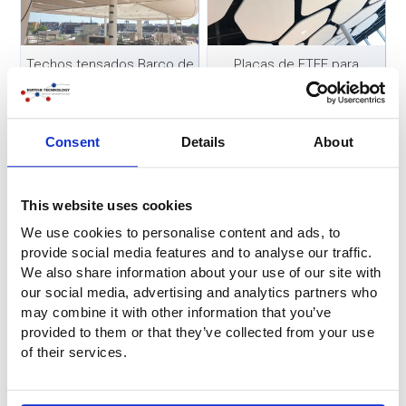
Techos tensados Barco de
Placas de ETFE para
expedición Silver Origin
techos acústicos
Consent
Details
About
This website uses cookies
We use cookies to personalise content and ads, to
Techos luminosos de ETFE
Sistema de techo tensado
provide social media features and to analyse our traffic.
Clayton Centre
Hart van Zuid
We also share information about your use of our site with
our social media, advertising and analytics partners who
may combine it with other information that you’ve
provided to them or that they’ve collected from your use
of their services.