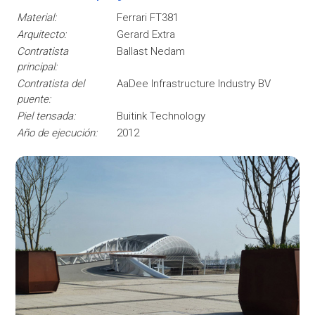
Material:
Ferrari FT381
Arquitecto:
Gerard Extra
Contratista
Ballast Nedam
principal:
Contratista del
AaDee Infrastructure Industry BV
puente:
Piel tensada:
Buitink Technology
Año de ejecución:
2012