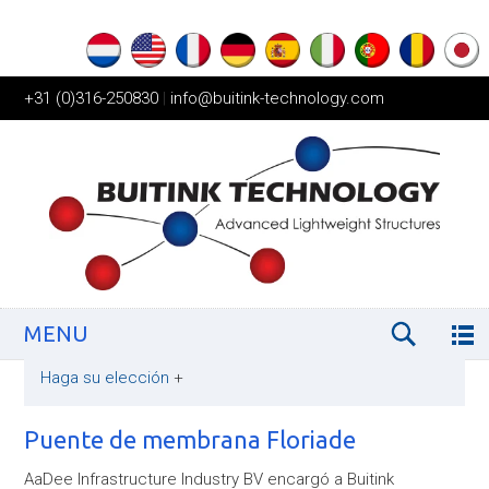
+31 (0)316-250830
|
info@buitink-technology.com
MENU
Haga su elección
+
Puente de membrana Floriade
AaDee Infrastructure Industry BV encargó a Buitink