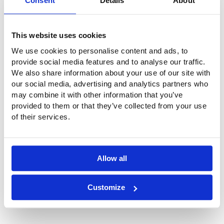
Consent
Details
About
This website uses cookies
We use cookies to personalise content and ads, to
provide social media features and to analyse our traffic.
We also share information about your use of our site with
our social media, advertising and analytics partners who
may combine it with other information that you’ve
Techos tensados para esta nave
provided to them or that they’ve collected from your use
of their services.
Además de estas 2 claraboyas de lámina de ETFE, Buitink
Technology suministró e instaló los techos tensados para
este crucero.
Allow all
Techos tensados Silver Origin
Customize
Ubicación de la nave