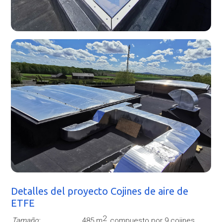
Detalles del proyecto Cojines de aire de
ETFE
2
Tamaño:
485 m
, compuesto por 9 cojines