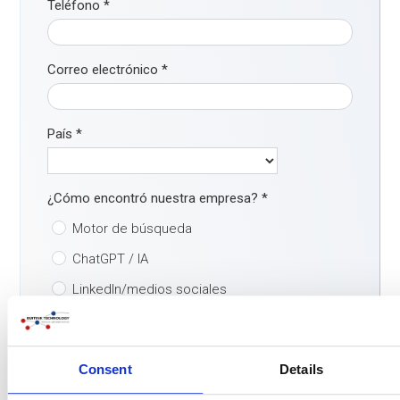
Teléfono
*
Correo electrónico
*
País
*
¿Cómo encontró nuestra empresa?
*
Motor de búsqueda
ChatGPT / IA
LinkedIn/medios sociales
El boca a boca
Buitink ya era conocido
Consent
Details
No lo sé / otros