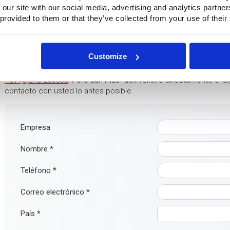
 our site with our social media, advertising and analytics partn
 provided to them or that they’ve collected from your use of their
¿Preguntas?
Customize
¿Tiene alguna pregunta o desea más información? No dude en p
+31 (0)316-250830
. Pero aún más fácil: rellene directamente el
contacto con usted lo antes posible.
Empresa
Nombre
*
Teléfono
*
Correo electrónico
*
País
*