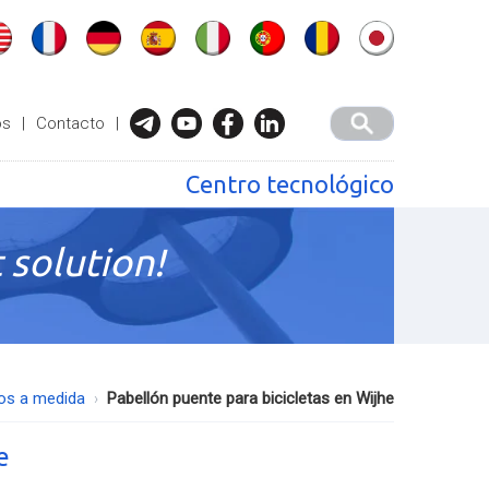
os
|
Contacto
|
Centro tecnológico
 solution!
os a medida
Pabellón puente para bicicletas en Wijhe
e