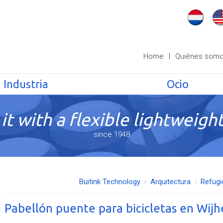
Home
|
Quiénes som
Industria
Ocio
it with a flexible lightweight
since 1948
Buitink Technology
Arquitectura
Refugi
Pabellón puente para bicicletas en Wijh