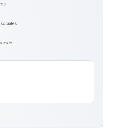
eda
 sociales
onocido