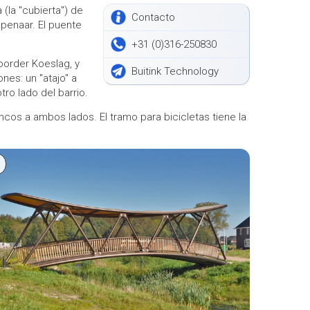
a ''cubierta'') de
Contacto
penaar. El puente
+31 (0)316-250830
Noorder Koeslag, y
Buitink Technology
es: un ''atajo'' a
tro lado del barrio.
cos a ambos lados. El tramo para bicicletas tiene la