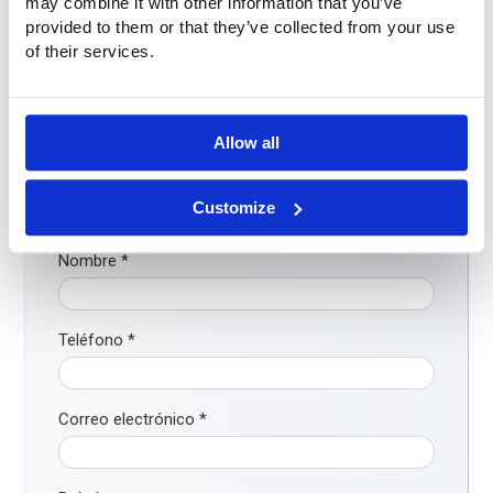
may combine it with other information that you’ve
¿Tiene alguna pregunta o desea más información? No
provided to them or that they’ve collected from your use
dude en ponerse en contacto con nosotros. Llámenos al
of their services.
+31 (0)316-250830
. Pero aún más fácil: rellene
directamente el siguiente formulario de contacto. Nos
pondremos en contacto con usted lo antes posible.
Allow all
Empresa
Customize
Nombre
*
Teléfono
*
Correo electrónico
*