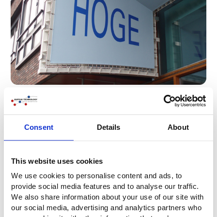
Detalles del proyecto
Cliente:
GDA Internacional, Den Bosch
Consent
Details
About
Arquitecto:
GDA International, Den Bosch
Acero y aluminio:
Sorba Projects, Winterswijk
Revestimiento de
Buitink Technology, Duiven
This website uses cookies
fachada:
We use cookies to personalise content and ads, to
Año de ejecución:
2009
provide social media features and to analyse our traffic.
We also share information about your use of our site with
¿Preguntas?
our social media, advertising and analytics partners who