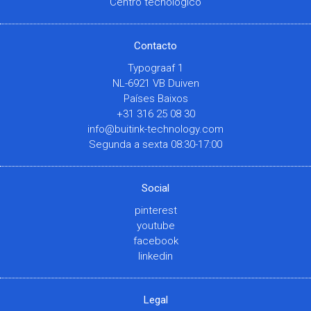
Centro tecnológico
Contacto
Typograaf 1
NL-6921 VB Duiven
Países Baixos
+31 316 25 08 30
info@buitink-technology.com
Segunda a sexta 08:30-17:00
Social
pinterest
youtube
facebook
linkedin
Legal