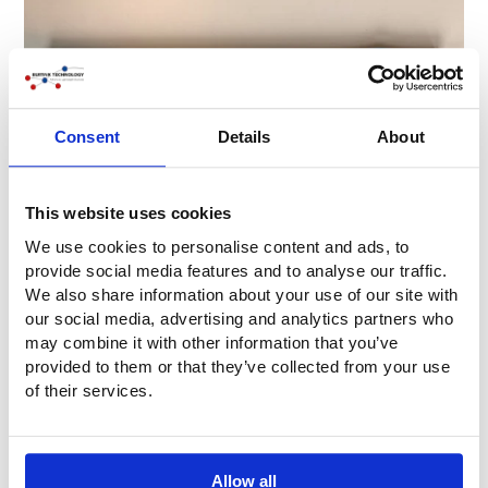
Consent
Details
About
This website uses cookies
We use cookies to personalise content and ads, to
provide social media features and to analyse our traffic.
We also share information about your use of our site with
Engenharia e investigação
our social media, advertising and analytics partners who
may combine it with other information that you’ve
Efectuamos muita investigação e engenharia para lhe
provided to them or that they’ve collected from your use
oferecer produtos da mais alta qualidade. Para fabricar
of their services.
foles para eixos de fixação, efectuámos uma grande
quantidade de testes para simular situações reais.
Dispomos de equipamento de alto nível nas nossas
instalações para produzir produtos de elevada qualidade.
Allow all