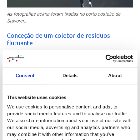
As fotografias acima foram tiradas no porto costeiro de
Stavoren.
Conceção de um coletor de resíduos
flutuante
O gabinete de engenharia Tauw melhorou o projeto do
Shoreliner em Stavoren com base na experiência anterior
e elaborou o projeto em conjunto com a Buitink
Technology e a Van Kaam de Zaanstad. A Tauw foi
Consent
Details
About
responsável pela totalidade do projeto, incluindo a
conceção, o pedido de licença e a execução. O Shoreliner,
entre outros, é realizado através de uma contribuição
This website uses cookies
financeira da Fundação Tauw.
We use cookies to personalise content and ads, to
provide social media features and to analyse our traffic.
We also share information about your use of our site with
our social media, advertising and analytics partners who
may combine it with other information that you’ve