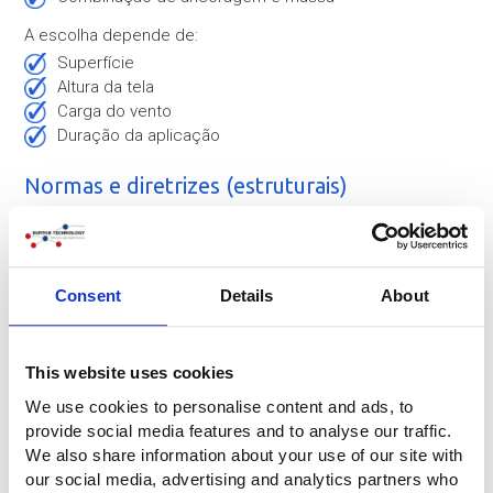
A escolha depende de:
superfície
altura da tela
carga do vento
duração da aplicação
Normas e diretrizes (estruturais)
Os princípios de design baseiam-se nas normas e
diretrizes aplicáveis para estruturas temporárias, incluindo:
EN 1990 – Eurocódigo: Fundamentos do
dimensionamento estrutural
Consent
Details
About
EN 1993 – Eurocódigo 3: Estruturas de aço
EN 1999 – Eurocódigo 9: Estruturas de alumínio
NEN-EN 13782 / 13783 – Estruturas temporárias
This website uses cookies
DIN 4112 – Estruturas temporárias (diretriz alemã)
We use cookies to personalise content and ads, to
Essas normas constituem a estrutura para cálculos e
provide social media features and to analyse our traffic.
verificações de instalações temporárias.
We also share information about your use of our site with
our social media, advertising and analytics partners who