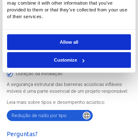
Avaliação baseada em projetos
may combine it with other information that you’ve
provided to them or that they’ve collected from your use
Embora existam alturas padrão para as telas e princípios
of their services.
de construção, a construção e a fixação são sempre
adaptadas à situação do projeto.
A avaliação construtiva pode ser influenciada por projeto
Allow all
por fatores como:
localização
condições do solo
Customize
área ventosa
duração da instalação
A segurança estrutural das barreiras acústicas infláveis
móveis é uma parte essencial de um projeto responsável.
Leia mais sobre tipos e desempenho acústico:
Redução de ruído por tipo
Perguntas?