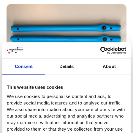
Consent
Details
About
This website uses cookies
Technik + Forschung
We use cookies to personalise content and ads, to
provide social media features and to analyse our traffic.
Wir betreiben einen enormen Forschungs- und
We also share information about your use of our site with
Entwicklungsaufwand, um die besten Produkte anbieten zu
our social media, advertising and analytics partners who
können. Für die Faltenbälge für Spannwellen haben wir alle
may combine it with other information that you’ve
möglichen Tests und Praxissituationen simuliert. Wir haben
provided to them or that they’ve collected from your use
alles, was wir brauchen, um das beste Produkt zu