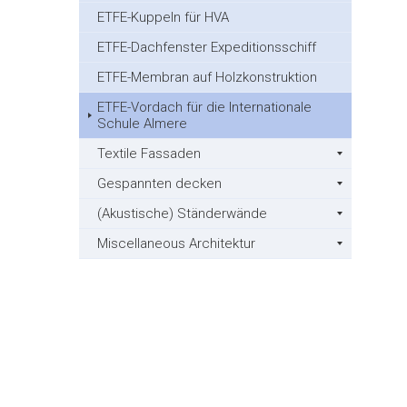
ETFE-Kuppeln für HVA
ETFE-Dachfenster Expeditionsschiff
ETFE-Membran auf Holzkonstruktion
ETFE-Vordach für die Internationale
Schule Almere
Textile Fassaden
Gespannten decken
(Akustische) Ständerwände
Miscellaneous Architektur