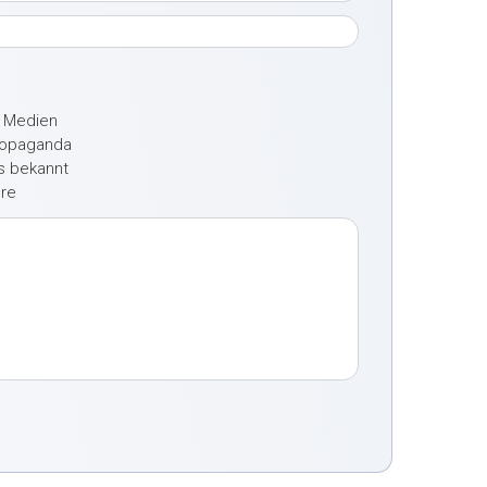
e Medien
ropaganda
ts bekannt
ere