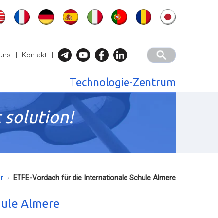
Uns
|
Kontakt
|
Technologie-Zentrum
 solution!
r
ETFE-Vordach für die Internationale Schule Almere
hule Almere