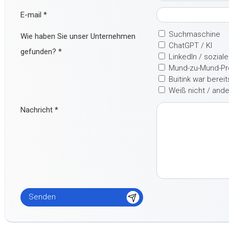
E-mail
*
Suchmaschine
Wie haben Sie unser Unternehmen
ChatGPT / KI
gefunden?
*
LinkedIn / sozial
Mund-zu-Mund-P
Buitink war berei
Weiß nicht / and
Nachricht
*