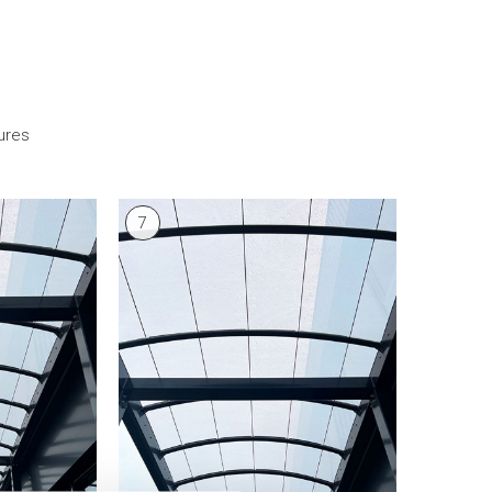
ures
7