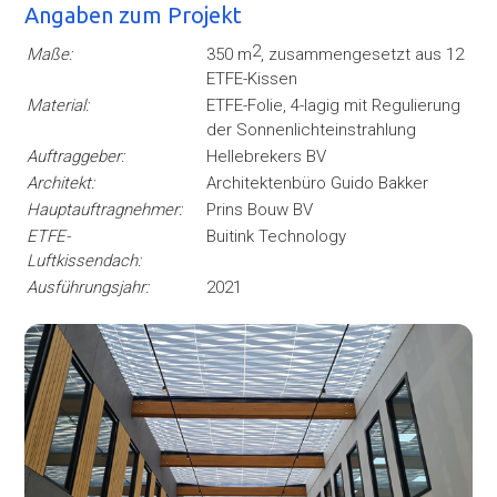
Angaben zum Projekt
2
Maße:
350 m
, zusammengesetzt aus 12
ETFE-Kissen
Material:
ETFE-Folie, 4-lagig mit Regulierung
der Sonnenlichteinstrahlung
Auftraggeber:
Hellebrekers BV
Architekt:
Architektenbüro Guido Bakker
Hauptauftragnehmer:
Prins Bouw BV
ETFE-
Buitink Technology
Luftkissendach:
Ausführungsjahr:
2021