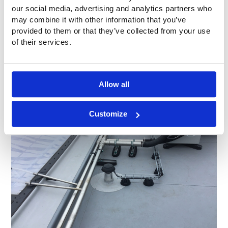
our social media, advertising and analytics partners who
may combine it with other information that you’ve
provided to them or that they’ve collected from your use
of their services.
Rohrleitungen und Luftzufuhr ETFE-
Allow all
Luftkissendach
Customize