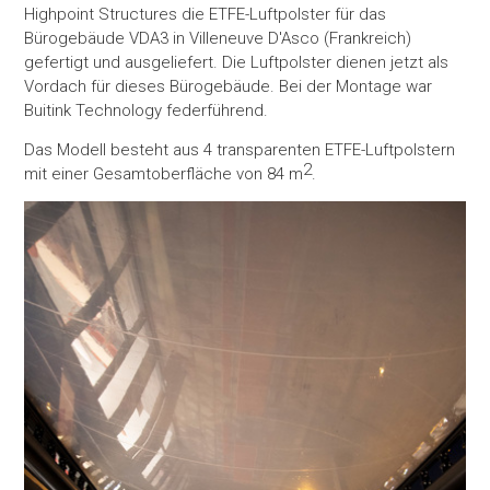
Highpoint Structures die ETFE-Luftpolster für das
Bürogebäude VDA3 in Villeneuve D'Asco (Frankreich)
gefertigt und ausgeliefert. Die Luftpolster dienen jetzt als
Vordach für dieses Bürogebäude. Bei der Montage war
Buitink Technology federführend.
Das Modell besteht aus 4 transparenten ETFE-Luftpolstern
2
mit einer Gesamtoberfläche von 84 m
.