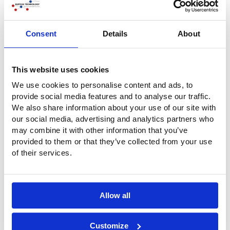
Kontakt-Formular
Consent
Details
About
Noch Fragen?
This website uses cookies
Haben Sie Fragen oder wünschen Sie weitere
We use cookies to personalise content and ads, to
Informationen? Nehmen Sie Kontakt mit uns auf. Rufen Sie
provide social media features and to analyse our traffic.
uns an unter
+31 (0)316-250830
. Aber es geht noch
We also share information about your use of our site with
einfacher: Füllen Sie direkt das untenstehende
our social media, advertising and analytics partners who
Kontaktformular aus. Wir werden Sie so schnell wie möglich
may combine it with other information that you’ve
kontaktieren!
provided to them or that they’ve collected from your use
of their services.
Unternehmen
Allow all
Name
*
Customize