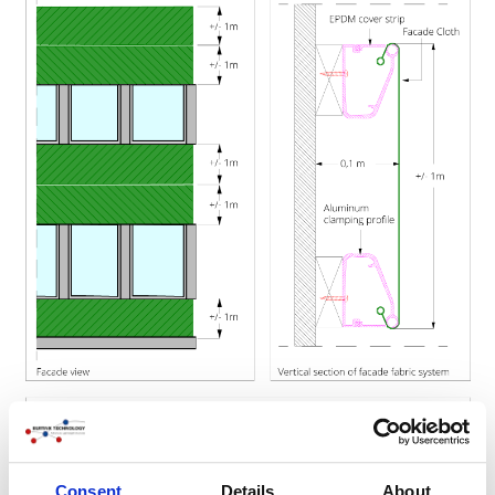
Consent
Details
About