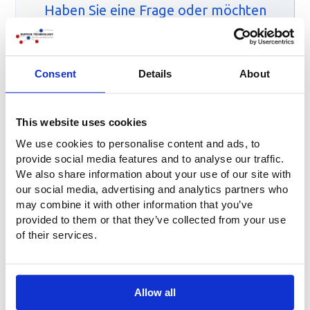
Haben Sie eine Frage oder möchten
Sie einen Preisvorschlag erhalten?
Füllen Sie einfach unser Kontaktformular aus:
Consent
Details
About
Kontakt-Formular
This website uses cookies
We use cookies to personalise content and ads, to
Noch Fragen?
provide social media features and to analyse our traffic.
Haben Sie Fragen oder wünschen Sie weitere
We also share information about your use of our site with
Informationen? Nehmen Sie Kontakt mit uns auf. Rufen Sie
our social media, advertising and analytics partners who
uns an unter
+31 (0)316-250830
. Aber es geht noch
may combine it with other information that you’ve
einfacher: Füllen Sie direkt das untenstehende
provided to them or that they’ve collected from your use
Kontaktformular aus. Wir werden Sie so schnell wie möglich
of their services.
kontaktieren!
Allow all
Unternehmen