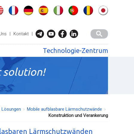
Uns
|
Kontakt
|
Technologie-Zentrum
 solution!
e Lösungen
Mobile aufblasbare Lärmschutzwände
Konstruktion und Verankerung
blasbaren Lärmschutzwänden