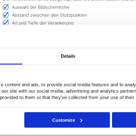
Auswahl der Bildschirmhöhe
Abstand zwischen den Stützpunkten
Art und Tiefe der Verankerung
Kombination aus Masse und Flexibilität
Bei höheren Bildschirmen oder offenem Gelände wird die Stabili
Fundament und Verankerung
Details
Da es sich um temporäre Anwendungen handelt, werden perma
Stattdessen werden temporäre Verankerungslösungen verwende
e content and ads, to provide social media features and to analy
Temporäre Verankerung
 our site with our social media, advertising and analytics partn
Je nach Situation kann unter anderem Folgendes zur Anwendu
 provided to them or that they’ve collected from your use of their
Bodenanker
Ankerstifte
Customize
Ballastlösungen
Kombination aus Verankerung und Masse