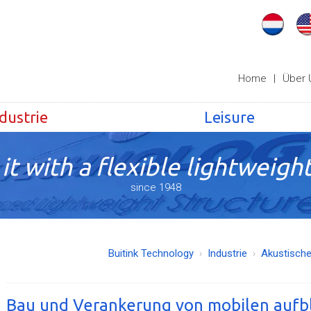
Home
|
Über 
dustrie
Leisure
it with a flexible lightweight
since 1948
Buitink Technology
Industrie
Akustisch
Bau und Verankerung von mobilen auf