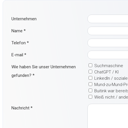
Unternehmen
Name
*
Telefon
*
E-mail
*
Suchmaschine
Wie haben Sie unser Unternehmen
ChatGPT / KI
gefunden?
*
LinkedIn / sozial
Mund-zu-Mund-P
Buitink war berei
Weiß nicht / and
Nachricht
*