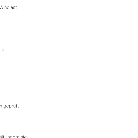
Windlast
ng
n geprüft
lt, indem sie: