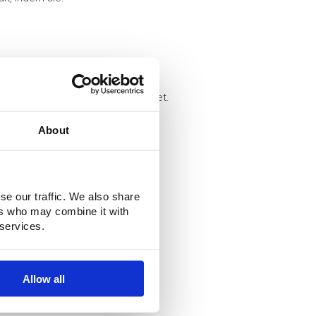
tät immer projektbezogen bewertet.
About
nente Fundamente vermieden.
t.
se our traffic. We also share
ers who may combine it with
ng kommen:
 services.
Allow all