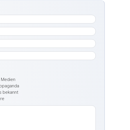
e Medien
ropaganda
ts bekannt
ere