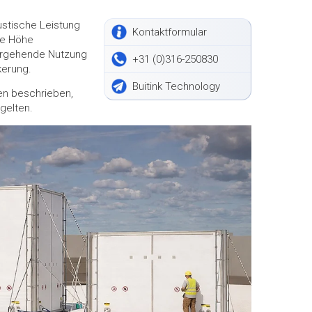
ustische Leistung
Kontaktformular
Die Höhe
bergehende Nutzung
+31 (0)316-250830
kerung.
Buitink Technology
ien beschrieben,
gelten.