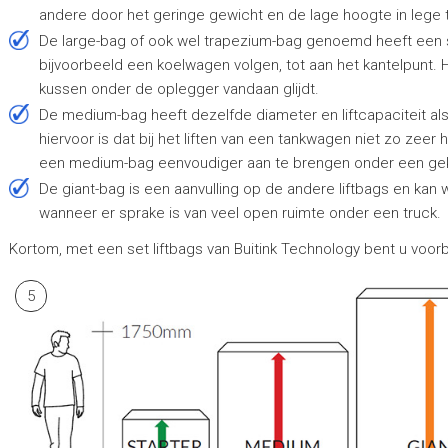
andere door het geringe gewicht en de lage hoogte in lege 
De large-bag of ook wel trapezium-bag genoemd heeft een schuine bovenzijde en kan daarmee de daklijn van
bijvoorbeeld een koelwagen volgen, tot aan het kantelpunt.
kussen onder de oplegger vandaan glijdt.
De medium-bag heeft dezelfde diameter en liftcapaciteit als de large-bag, maar is minder hoog. De reden
hiervoor is dat bij het liften van een tankwagen niet zo zeer h
een medium-bag eenvoudiger aan te brengen onder een gek
De giant-bag is een aanvulling op de andere liftbags en kan
wanneer er sprake is van veel open ruimte onder een truck.
Kortom, met een set liftbags van Buitink Technology bent u voorber
5