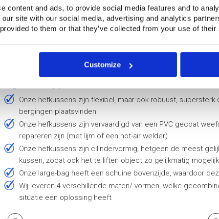
e content and ads, to provide social media features and to analy
 our site with our social media, advertising and analytics partn
 provided to them or that they’ve collected from your use of their
Customize
Eigenschappen en voordelen
Onze hefkussens zijn flexibel, maar ook robuust, supersterk en opgewassen tegen de omstandigheden waarin
bergingen plaatsvinden
Onze hefkussens zijn vervaardigd van een PVC gecoat weefsel, zodat deze zeer eenvoudig op locatie te
repareren zijn (met lijm of een hot-air welder)
Onze hefkussens zijn cilindervormig, hetgeen de meest gelijkmatige spanningen en belastingen geeft in het
kussen, zodat ook het te liften object zo gelijkmatig mogelij
Onze large-bag heeft een schuine bovenzijde, waardoor deze
Wij leveren 4 verschillende maten/ vormen, welke gecombineerd kunnen worden zodat u voor vrijwel iedere
situatie een oplossing heeft