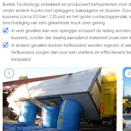
Buitink Technology ontwikkelt en produceert hefsystemen voor d
onder andere trucks met opleggers, bakwagens en bussen. Door 
kussens (circa 0,5 bar/ 7,25 psi) en het grote contactoppervlak, 
beschadiging van een gekantelde truck zeer gering.
In veel gevallen kan een oplegger inclusief de lading worden rechtgezet met
kussens, zonder dat daarbij aanvullend materieel zoals een k
In andere gevallen kunnen hefkussens worden ingezet, in aanvulling op een kraan of ander materieel. De
hefkussens zorgen dan voor een snellere en effectievere be
bespaard.
1
2