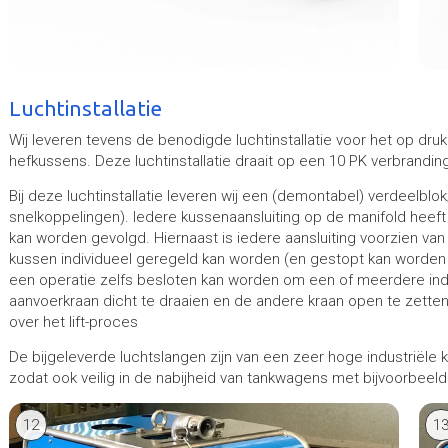
Luchtinstallatie
Wij leveren tevens de benodigde luchtinstallatie voor het op d
hefkussens. Deze luchtinstallatie draait op een 10 PK verbrandin
Bij deze luchtinstallatie leveren wij een (demontabel) verdeelblo
snelkoppelingen). Iedere kussenaansluiting op de manifold heef
kan worden gevolgd. Hiernaast is iedere aansluiting voorzien van
kussen individueel geregeld kan worden (en gestopt kan worden d
een operatie zelfs besloten kan worden om een of meerdere indi
aanvoerkraan dicht te draaien en de andere kraan open te zetten
over het lift-proces
De bijgeleverde luchtslangen zijn van een zeer hoge industriële k
zodat ook veilig in de nabijheid van tankwagens met bijvoorbeel
12
1