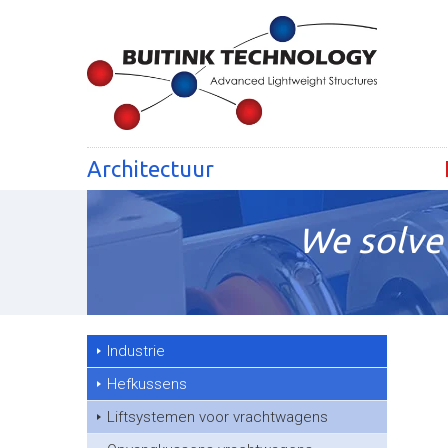
Architectuur
We solve 
Industrie
Hefkussens
Liftsystemen voor vrachtwagens