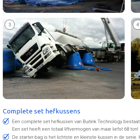
3
4
Complete set hefkussens
Een complete set hefkussen van Buitink Technology bestaat uit 8 kussens, in 4 verschillende maten en vormen.
Een set heeft een totaal liftvermogen van maar liefst 68 ton!
De starter-bag is het lichtste en kleinste kussen in de serie. Het is makkelijk en eenvoudig te plaatsen, onder