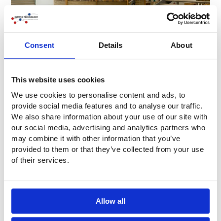
Consent
Details
About
Kuchscherm kantoor
This website uses cookies
Kuchschermen van Buitink Technology zijn uitermate
geschikt voor toepassing in kantoren. Ze zorgen voor
We use cookies to personalise content and ads, to
optimale bescherming tegen overdracht van stof en
provide social media features and to analyse our traffic.
virussen zonder dat ze de normale kantoorwerkzaamheden
We also share information about your use of our site with
belemmeren.
our social media, advertising and analytics partners who
may combine it with other information that you’ve
provided to them or that they’ve collected from your use
of their services.
Allow all