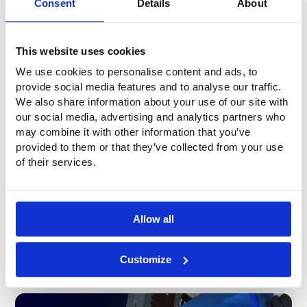
Consent
Details
About
toestand heel compact;
Een opblaasbaar stootkussen is zeer licht en kan met
mankracht worden verplaatst en gemonteerd;
Maatwerk uit eigen fabriek; voor ieder type windturbine
This website uses cookies
kunnen wij een oplossing uitwerken en maken;
We use cookies to personalise content and ads, to
Alle afmetingen mogelijk, diverse keuzes in dikte/
provide social media features and to analyse our traffic.
hoogte in opgeblazen toestand;
We also share information about your use of our site with
Snelle levering van maatwerk mogelijk;
our social media, advertising and analytics partners who
Materiaal waarvan de opblaasbare schokdemper is
may combine it with other information that you’ve
gemaakt, is zacht en flexibel en is daardoor relatief
provided to them or that they’ve collected from your use
veilig en zo wordt schade voorkomen bij impact
tussen bijvoorbeeld de hub en het rotorblad;
of their services.
Bestendig tegen alle weersomstandigheden, ook op
zee, corrodeert niet;
Er is geen gevaar op vervuiling van het milieu door
bijvoorbeeld lekkage van (hydrauliek)olie;
Allow all
Snel en eenvoudig te monteren en demonteren;
Ideaal voor gebruik op zee: zeer goed zeewater- en
Customize
zoutbestendig, makkelijk en veilig te hanteren en
neemt weinig ruimte in.