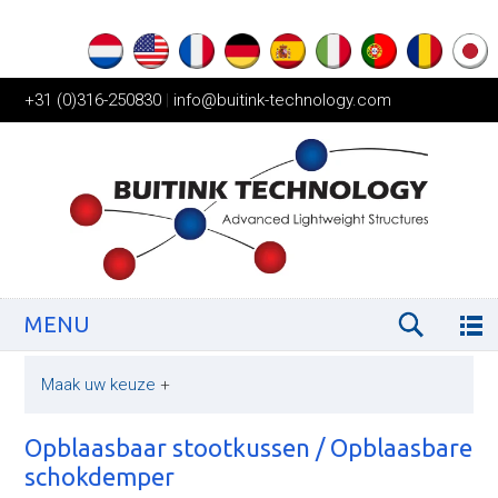
+31 (0)316-250830
|
info@buitink-technology.com
MENU
Maak uw keuze
+
Opblaasbaar stootkussen / Opblaasbare
schokdemper